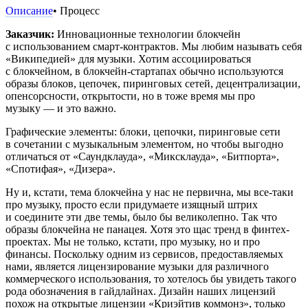
Описание
• Процесс
Заказчик:
Инновационные технологии блокчейн
с использованием смарт-контрактов. Мы любим называть себя
«Википедией» для музыки. Хотим ассоциироваться
с блокчейном, в блокчейн-стартапах обычно используются
образы блоков, цепочек, пиринговых сетей, децентрализации,
опенсорсности, открытости, но в тоже время мы про
музыку — и это важно.
Графические элементы: блоки, цепочки, пиринговые сети
в сочетании с музыкальным элементом, но чтобы выгодно
отличаться от «Саундклауда», «Миксклауда», «Битпорта»,
«Спотифая», «Дизера».
Ну и, кстати, тема блокчейна у нас не первична, мы все-таки
про музыку, просто если придумаете изящный штрих
и соедините эти две темы, было бы великолепно. Так что
образы блокчейна не панацея. Хотя это щас тренд в финтех-
проектах. Мы не только, кстати, про музыку, но и про
финансы. Поcкольку одним из сервисов, предоставляемых
нами, является лицензирование музыки для различного
коммерческого использования, то хотелось бы увидеть такого
рода обозначения в гайдлайнах. Дизайн наших лицензий
похож на открытые лицензии «Криэйтив коммонз», только