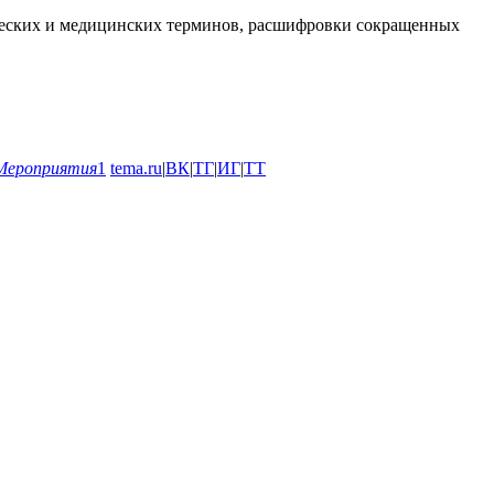
ических и медицинских терминов, расшифровки сокращенных
Мероприятия
1
tema.ru
|
ВК
|
ТГ
|
ИГ
|
ТТ