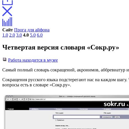
Сайт
Прога для айфона
1.0
2.0
3.0
4.0
5.0
6.0
Четвертая версия словаря «Сокр.ру»
Работа находится в музее
Самый полный словарь сокращений, акронимов, аббревиатур и с
Сокращения русского языка подстерегают нас на каждом шаг
вопросы есть в словаре «Сокр.ру».