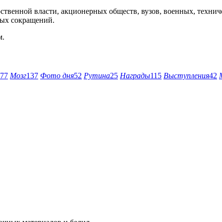
ственной власти, акционерных обществ, вузов, военных, техн
ных сокращений.
м.
77
Мозг
137
Фото дня
52
Рутина
25
Награды
115
Выступления
42