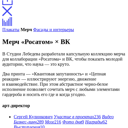
Плакаты
Мерч
Фасады и интерьеры
Мерч «Росатом» × ВК
В Студии Лебедева разработали капсульную коллекцию мерча
для коллаборации «Росатома» и ВК, чтобы показать молодой
аудитории, что наука — это круто.
Два принта — «Квантовая запутанность» и «Цепная
реакция» — иллюстрируют энергию, движение
и взаимодействие. При этом абстрактное черно-белое
исполнение позволяет сочетать мерч с любыми элементами
гардероба и носить его где и когда угодно.
арт-директор
Сергей Кулинкович
Участие в проектах
236
Видео
Бизнес-линч
289
Мозг
216
Фото дня
9
Награды
62
Выступления
10