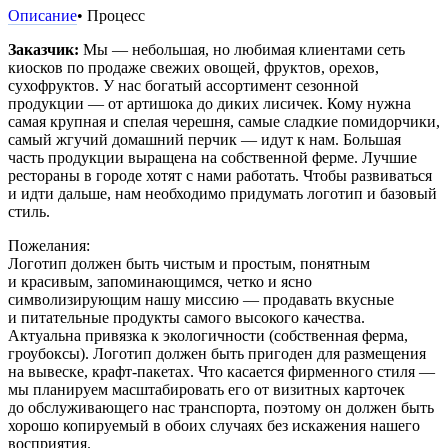
Описание
• Процесс
Заказчик:
Мы — небольшая, но любимая клиентами сеть
киосков по продаже свежих овощей, фруктов, орехов,
сухофруктов. У нас богатый ассортимент сезонной
продукции — от артишока до диких лисичек. Кому нужна
самая крупная и спелая черешня, самые сладкие помидорчики,
самый жгучий домашний перчик — идут к нам. Большая
часть продукции выращена на собственной ферме. Лучшие
рестораны в городе хотят с нами работать. Чтобы развиваться
и идти дальше, нам необходимо придумать логотип и базовый
стиль.
Пожелания:
Логотип должен быть чистым и простым, понятным
и красивым, запоминающимся, четко и ясно
символизирующим нашу миссию — продавать вкусные
и питательные продукты самого высокого качества.
Актуальна привязка к экологичности (собственная ферма,
гроубоксы). Логотип должен быть пригоден для размещения
на вывеске, крафт-пакетах. Что касается фирменного стиля —
мы планируем масштабировать его от визитных карточек
до обслуживающего нас транспорта, поэтому он должен быть
хорошо копируемый в обоих случаях без искажения нашего
восприятия.