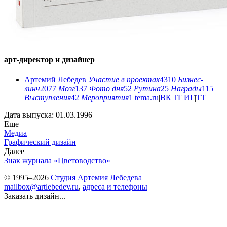
арт-директор и дизайнер
Артемий Лебедев
Участие в проектах
4310
Бизнес-
линч
2077
Мозг
137
Фото дня
52
Рутина
25
Награды
115
Выступления
42
Мероприятия
1
tema.ru
|
ВК
|
ТГ
|
ИГ
|
ТТ
Дата выпуска: 01.03.1996
Еще
Медиа
Графический дизайн
Далее
Знак журнала «Цветоводство»
© 1995–2026
Студия Артемия Лебедева
mailbox@artlebedev.ru
,
адреса и телефоны
Заказать дизайн...