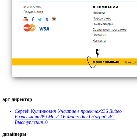
арт-директор
Сергей Кулинкович
Участие в проектах
236
Видео
Бизнес-линч
289
Мозг
216
Фото дня
9
Награды
62
Выступления
10
дизайнеры