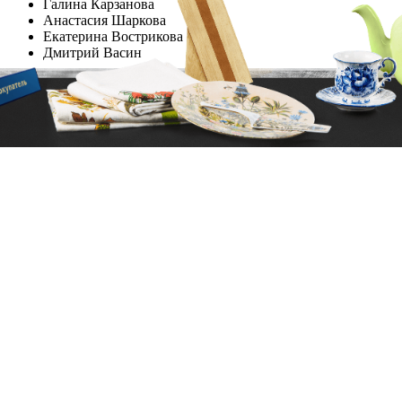
Галина Карзанова
Анастасия Шаркова
Екатерина Вострикова
Дмитрий Васин
Сайты
Торговля
Интернет-магазины
Электропочта:
mailbox@artlebedev.ru
Адреса и телефоны
© 1995–2026
Студия Артемия Лебедева