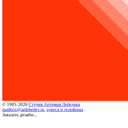
© 1995–2026
Студия Артемия Лебедева
mailbox@artlebedev.ru
,
адреса и телефоны
Заказать дизайн...