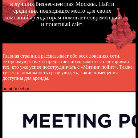
в лучших бизнес-центрах Москвы. Найти
среди них подходящее место для своих
компаний арендаторам помогает современный
и понятный сайт.
Главная страница рассказывает обо всех локациях сети,
ее преимуществах и предлагает познакомиться с историями
тех, кто уже успел посотрудничать с «Митинг пойнт». Также
тут есть возможность сразу увидеть, какие помещения
доступны для аренды.
point2meet.ru