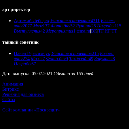
арт-директор
Артемий Лебедев
Участие в проектах
4311
Бизнес-
линч
2077
Мозг
137
Фото дня
52
Рутина
25
Награды
115
Выступления
42
Мероприятия
1
tema.ru
|
ВК
|
ТГ
|
ИГ
|
ТТ
тайный советник
Павел Герасимчук
Участие в проектах
215
Бизнес-
линч
274
Мозг
27
Фото дня
9
Техдизайн
49
Закулисы
8
Награды
67
Дата выпуска: 05.07.2021
Сделано за 155 дней
Еще
Анимация
Битрикс
Решения для бизнеса
Сайты
Далее
Сайт компании «Поскредит»
«Поскредит» — платформа, объединяющая пятнадцать
крупных банков и страховых компаний. Цель — максимально