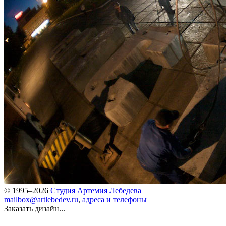
© 1995–2026
Студия Артемия Лебедева
mailbox@artlebedev.ru
,
адреса и телефоны
Заказать дизайн...