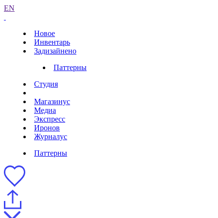
EN
Новое
Инвентарь
Задизайнено
Паттерны
Студия
Магазинус
Медиа
Экспресс
Иронов
Журналус
Паттерны