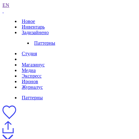
EN
Новое
Инвентарь
Задизайнено
Паттерны
Студия
Магазинус
Медиа
Экспресс
Иронов
Журналус
Паттерны