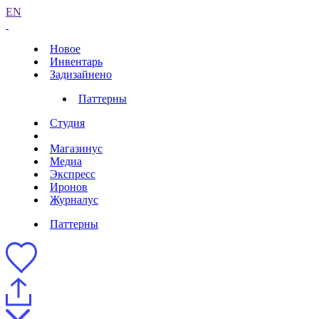
EN
Новое
Инвентарь
Задизайнено
Паттерны
Студия
Магазинус
Медиа
Экспресс
Иронов
Журналус
Паттерны