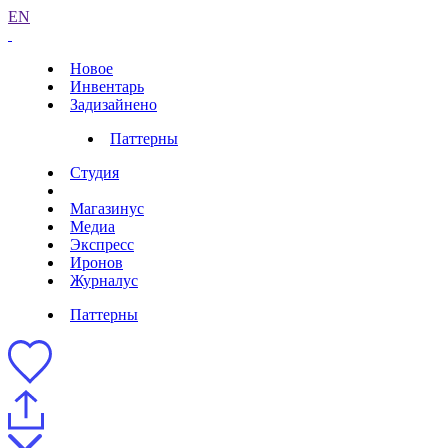
EN
Новое
Инвентарь
Задизайнено
Паттерны
Студия
Магазинус
Медиа
Экспресс
Иронов
Журналус
Паттерны