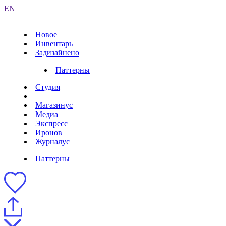
EN
Новое
Инвентарь
Задизайнено
Паттерны
Студия
Магазинус
Медиа
Экспресс
Иронов
Журналус
Паттерны