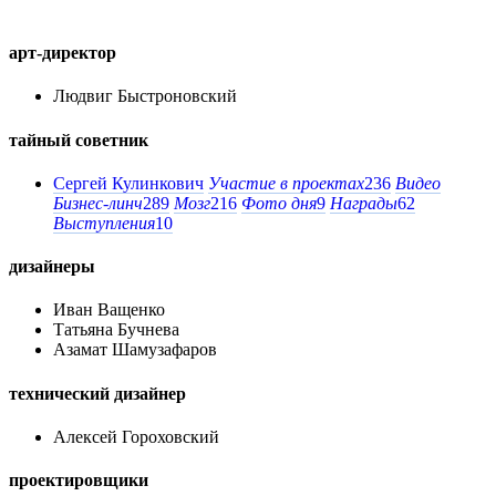
арт-директор
Людвиг Быстроновский
тайный советник
Сергей Кулинкович
Участие в проектах
236
Видео
Бизнес-линч
289
Мозг
216
Фото дня
9
Награды
62
Выступления
10
дизайнеры
Иван Ващенко
Татьяна Бучнева
Азамат Шамузафаров
технический дизайнер
Алексей Гороховский
проектировщики