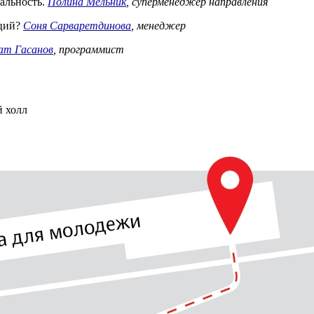
альность.
Полина Мельник
, суперменеджер направления
аций?
Cоня Сарваретдинова
, менеджер
ат Гасанов
, программист
й холл