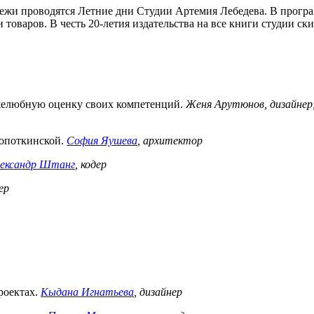
лодежи проводятся Летние дни Студии Артемия Лебедева. В прог
 товаров. В честь 20-летия издательства на все книги студии ск
ужелюбную оценку своих компетенций.
Женя Арутюнов, дизайнер,
ропоткинской.
София Яушева
, архитектор
ександр Штанг
, кодер
ер
роектах.
Кыдана Игнатьева
, дизайнер