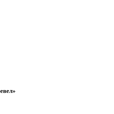
евел»