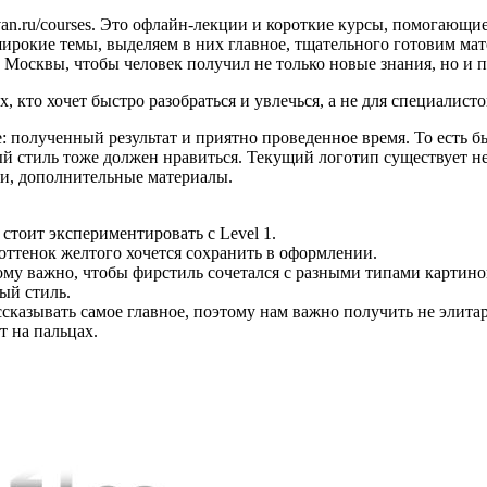
van.ru/courses. Это офлайн-лекции и короткие курсы, помогающие
широкие темы, выделяем в них главное, тщательного готовим мат
осквы, чтобы человек получил не только новые знания, но и по
 кто хочет быстро разобраться и увлечься, а не для специалисто
: полученный результат и приятно проведенное время. То есть
 стиль тоже должен нравиться. Текущий логотип существует нем
и, дополнительные материалы.
 стоит экспериментировать с Level 1.
 оттенок желтого хочется сохранить в оформлении.
ому важно, чтобы фирстиль сочетался с разными типами картин
ый стиль.
казывать самое главное, поэтому нам важно получить не элита
т на пальцах.