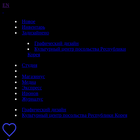
EN
Новое
Инвентарь
Задизайнено
Графический дизайн
Культурный центр посольства Республики
Корея
Студия
Магазинус
Медиа
Экспресс
Иронов
Журналус
Графический дизайн
Культурный центр посольства Республики Корея