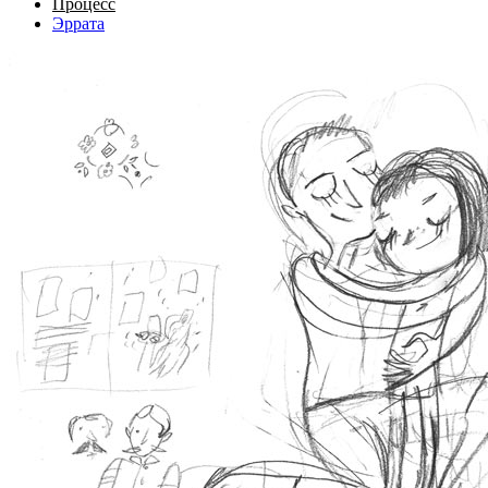
Процесс
Эррата