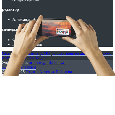
редактор
Александр Носиков
менеджеры
Федор Борщев
Павел Молчанов
Сайты
Образование
ЦМО
Общественные движения
Промо-
сайты и лендинги
Медиа
Электропочта:
mailbox@artlebedev.ru
Адреса и телефоны
© 1995–2026
Студия Артемия Лебедева