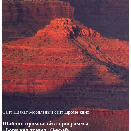
Сайт
Плакат
Мобильный сайт
Промо-сайт
Шаблон промо-сайта программы
«Ворк энд трэвел
Ю-эс-эй»