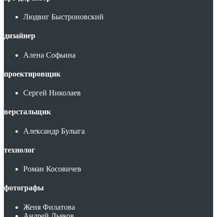
Людвиг Быстроновский
дизайнер
Алена Софьина
проектировщик
Сергей Николаев
верстальщик
Александр Булыга
технолог
Роман Косовичев
фотографы
Женя Филатова
Андрей Дьяков