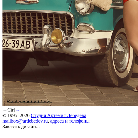
←
Ctrl
→
© 1995–2026
Студия Артемия Лебедева
mailbox@artlebedev.ru
,
адреса и телефоны
Заказать дизайн...