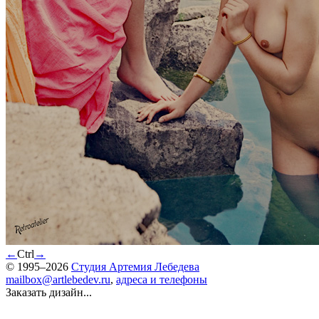
←
Ctrl
→
© 1995–2026
Студия Артемия Лебедева
mailbox@artlebedev.ru
,
адреса и телефоны
Заказать дизайн...