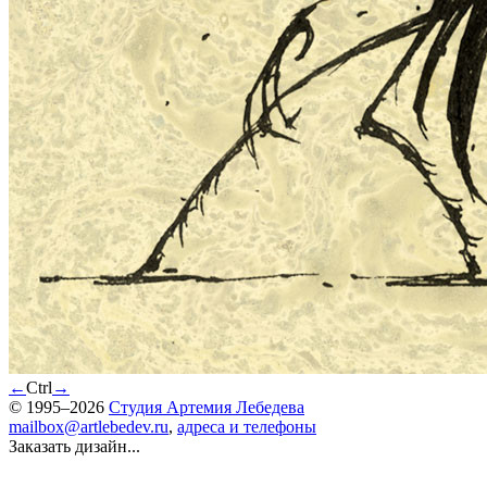
←
Ctrl
→
© 1995–2026
Студия Артемия Лебедева
mailbox@artlebedev.ru
,
адреса и телефоны
Заказать дизайн...