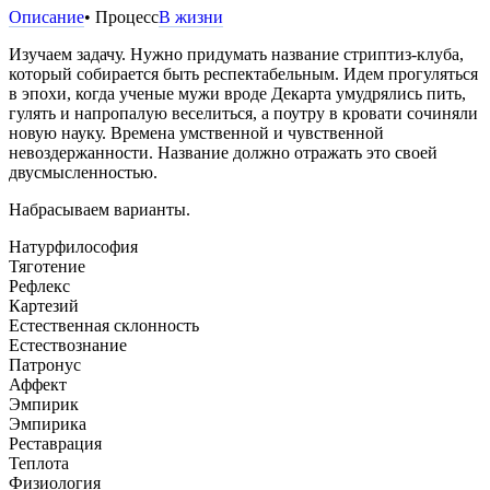
Описание
• Процесс
В жизни
Изучаем задачу. Нужно придумать название стриптиз-клуба,
который собирается быть респектабельным. Идем прогуляться
в эпохи, когда ученые мужи вроде Декарта умудрялись пить,
гулять и напропалую веселиться, а поутру в кровати сочиняли
новую науку. Времена умственной и чувственной
невоздержанности. Название должно отражать это своей
двусмысленностью.
Набрасываем варианты.
Натурфилософия
Тяготение
Рефлекс
Картезий
Естественная склонность
Естествознание
Патронус
Аффект
Эмпирик
Эмпирика
Реставрация
Теплота
Физиология