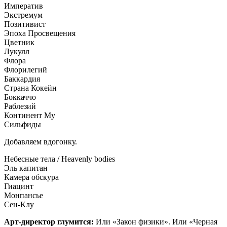
Императив
Экстремум
Позитивист
Эпоха Просвещения
Цветник
Лукулл
Флора
Флорилегий
Баккардия
Страна Кокейн
Боккаччо
Раблезий
Континент Му
Сильфиды
Добавляем вдогонку.
Небесные тела / Heavenly bodies
Эль капитан
Камера обскура
Гиацинт
Монпансье
Сен-Клу
Арт-директор глумится:
Или «Закон физики». Или «Черная