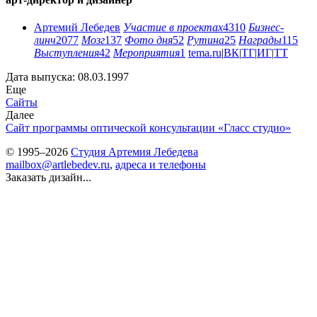
Артемий Лебедев
Участие в проектах
4310
Бизнес-
линч
2077
Мозг
137
Фото дня
52
Рутина
25
Награды
115
Выступления
42
Мероприятия
1
tema.ru
|
ВК
|
ТГ
|
ИГ
|
ТТ
Дата выпуска: 08.03.1997
Еще
Сайты
Далее
Сайт программы оптической консультации «Гласс студио»
© 1995–2026
Студия Артемия Лебедева
mailbox@artlebedev.ru
,
адреса и телефоны
Заказать дизайн...