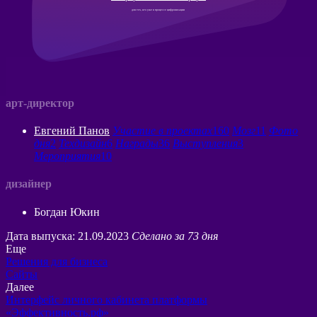
для тех, кто уже в процессе цифровизации
арт-директор
Евгений Панов
Участие в проектах
160
Мозг
11
Фото
дня
2
Техдизайн
6
Награды
36
Выступления
3
Мероприятия
10
дизайнер
Богдан Юкин
Дата выпуска: 21.09.2023
Сделано за 73 дня
Еще
Решения для бизнеса
Сайты
Далее
Интерфейс личного кабинета платформы
«Эффективность.рф»