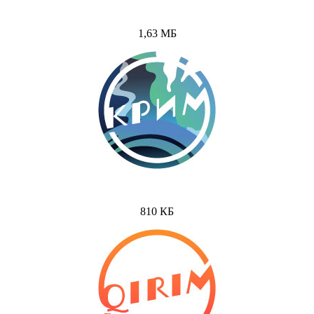
1,63 МБ
810 КБ