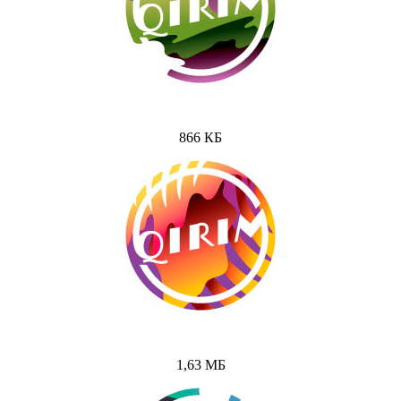
866 КБ
1,63 МБ