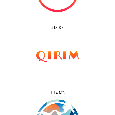
213 КБ
1,14 МБ