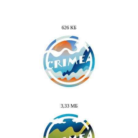
626 КБ
3,33 МБ