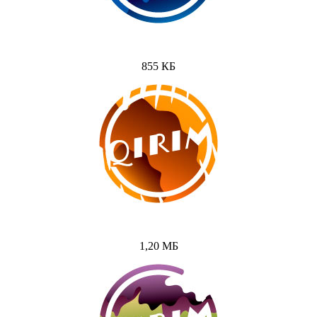
855 КБ
1,20 МБ