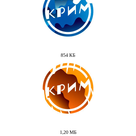
854 КБ
1,20 МБ