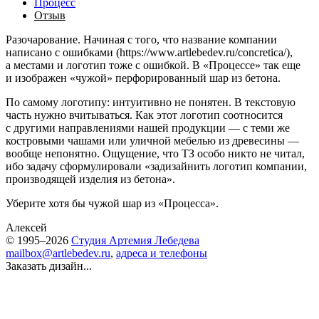
Процесс
Отзыв
Разочарование. Начиная с того, что название компании
написано с ошибками (https://www.artlebedev.ru/concretica/),
а местами и логотип тоже с ошибкой. В «Процессе» так еще
и изображен «чужой» перфорированный шар из бетона.
По самому логотипу: интуитивно не понятен. В текстовую
часть нужно вчитываться. Как этот логотип соотносится
с другими направлениями нашей продукции — с теми же
костровыми чашами или уличной мебелью из древесины —
вообще непонятно. Ощущение, что ТЗ особо никто не читал,
ибо задачу сформулировали «задизайнить логотип компании,
производящей изделия из бетона».
Уберите хотя бы чужой шар из «Процесса».
Алексей
© 1995–2026
Студия Артемия Лебедева
mailbox@artlebedev.ru
,
адреса и телефоны
Заказать дизайн...