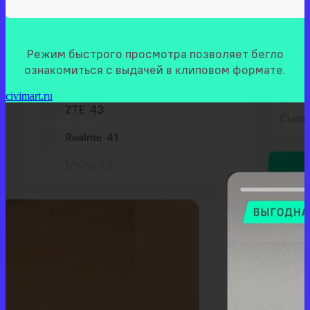
Режим быстрого просмотра позволяет бегло
ознакомиться с выдачей в клиповом формате.
civimart.ru