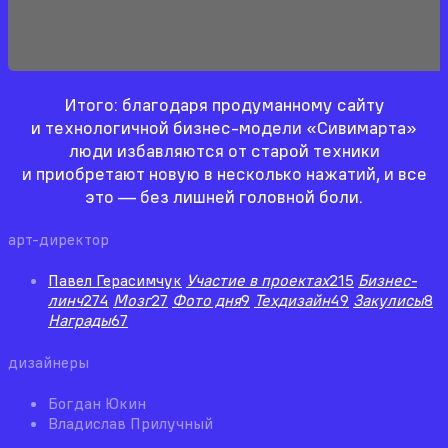
Итого: благодаря продуманному сайту
и технологичной бизнес-модели «Сивимарта»
люди избавляются от старой техники
и приобретают новую в несколько нажатий, и все
это — без лишней головной боли.
арт-директор
Павел Герасимчук
Участие в проектах
215
Бизнес-
линч
274
Мозг
27
Фото дня
9
Техдизайн
49
Закулисы
8
Награды
67
дизайнеры
Богдан Юкин
Владислав Прилучный