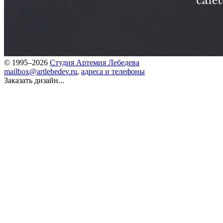
© 1995–2026
Студия Артемия Лебедева
mailbox@artlebedev.ru
,
адреса и телефоны
Заказать дизайн...