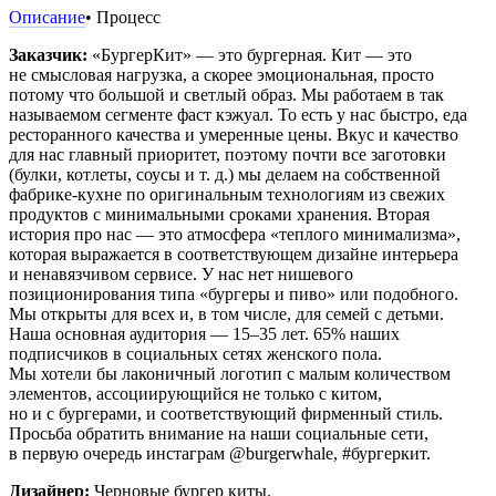
Описание
• Процесс
Заказчик:
«БургерКит» — это бургерная. Кит — это
не смысловая нагрузка, а скорее эмоциональная, просто
потому что большой и светлый образ. Мы работаем в так
называемом сегменте фаст кэжуал. То есть у нас быстро, еда
ресторанного качества и умеренные цены. Вкус и качество
для нас главный приоритет, поэтому почти все заготовки
(булки, котлеты, соусы и т. д.) мы делаем на собственной
фабрике-кухне по оригинальным технологиям из свежих
продуктов с минимальными сроками хранения. Вторая
история про нас — это атмосфера «теплого минимализма»,
которая выражается в соответствующем дизайне интерьера
и ненавязчивом сервисе. У нас нет нишевого
позиционирования типа «бургеры и пиво» или подобного.
Мы открыты для всех и, в том числе, для семей с детьми.
Наша основная аудитория — 15–35 лет. 65% наших
подписчиков в социальных сетях женского пола.
Мы хотели бы лаконичный логотип с малым количеством
элементов, ассоциирующийся не только с китом,
но и с бургерами, и соответствующий фирменный стиль.
Просьба обратить внимание на наши социальные сети,
в первую очередь инстаграм @burgerwhale, #бургеркит.
Дизайнер:
Черновые бургер киты.