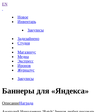
EN
Новое
Инвентарь
Закулисы
Задизайнено
Студия
Магазинус
Медиа
Экспресс
Иронов
Журналус
Закулисы
Баннеры для «Яндекса»
Описание
Награда
Анатолий Николаевич ‘Batch’ Зенков любит рисовать