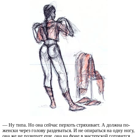
— Ну типа. Но она сейчас перхоть стряхивает. А должна по-
женски через голову раздеваться. И не опираться на одну ногу,
она же не позирует еще, она на фоне в мастерской готовится.