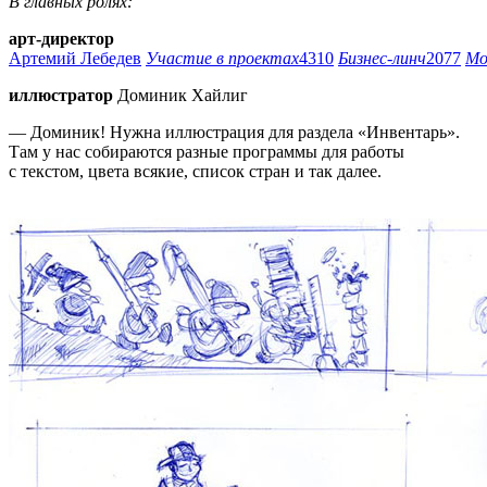
В главных ролях:
арт-директор
Артемий Лебедев
Участие в проектах
4310
Бизнес-линч
2077
Мо
иллюстратор
Доминик Хайлиг
— Доминик! Нужна иллюстрация для раздела «Инвентарь».
Там у нас собираются разные программы для работы
с текстом, цвета всякие, список стран и так далее.