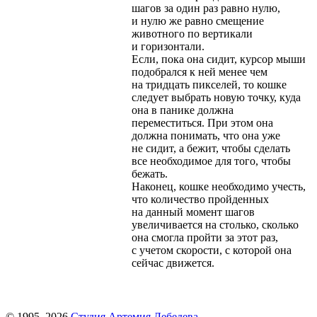
шагов за один раз равно нулю,
и нулю же равно смещение
животного по вертикали
и горизонтали.
Если, пока она сидит, курсор мыши
подобрался к ней менее чем
на тридцать пикселей, то кошке
следует выбрать новую точку, куда
она в панике должна
переместиться. При этом она
должна понимать, что она уже
не сидит, а бежит, чтобы сделать
все необходимое для того, чтобы
бежать.
Наконец, кошке необходимо учесть,
что количество пройденных
на данный момент шагов
увеличивается на столько, сколько
она смогла пройти за этот раз,
с учетом скорости, с которой она
сейчас движется.
© 1995–2026
Студия Артемия Лебедева