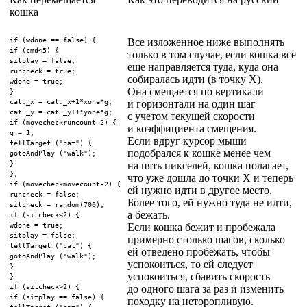
кошка
if (wdone == false) {

Все изложенное ниже выполнять
if (cmd<5) {

только в том случае, если кошка все
sitplay = false;

еще направляется туда, куда она
runcheck = true;

собиралась идти (в точку X).
wdone = true;

Она смещается по вертикали
}

cat._x = cat._x+1*xone*g;

и горизонтали на один шаг
cat._y = cat._y+1*yone*g;

с учетом текущей скорости
if (movecheck
runcount-2) {

и коэффициента смещения.
g = 1;

Если вдруг курсор мыши
tellTarget ("cat") {

подобрался к кошке менее чем
gotoAndPlay ("walk");

}

на пять пикселей, кошка полагает,
};

что уже дошла до точки X и теперь
if (movecheck
movecount-2) {

ей нужно идти в другое место.
runcheck = false;

Более того, ей нужно туда не идти,
sitcheck = random(700);

а бежать.
if (sitcheck<2) {

wdone = true;

Если кошка бежит и пробежала
sitplay = false;

примерно столько шагов, сколько
tellTarget ("cat") {

ей отведено пробежать, чтобы
gotoAndPlay ("walk");

успокоиться, то ей следует
}

успокоиться, сбавить скорость
}

if (sitcheck>2) {

до одного шага за раз и изменить
if (sitplay == false) {

походку на неторопливую.