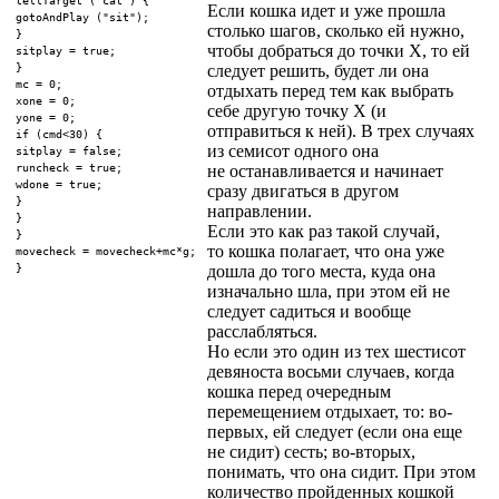
tellTarget ("cat") {

Если кошка идет и уже прошла
gotoAndPlay ("sit");

столько шагов, сколько ей нужно,
}

чтобы добраться до точки X, то ей
sitplay = true;

}

следует решить, будет ли она
mc = 0;

отдыхать перед тем как выбрать
xone = 0;

себе другую точку X (и
yone = 0;

отправиться к ней). В трех случаях
if (cmd<30) {

из семисот одного она
sitplay = false;

runcheck = true;

не останавливается и начинает
wdone = true;

сразу двигаться в другом
}

направлении.
}

Если это как раз такой случай,
}

то кошка полагает, что она уже
movecheck = movecheck+mc*g;

}
дошла до того места, куда она
изначально шла, при этом ей не
следует садиться и вообще
расслабляться.
Но если это один из тех шестисот
девяноста восьми случаев, когда
кошка перед очередным
перемещением отдыхает, то: во-
первых, ей следует (если она еще
не сидит) сесть; во-вторых,
понимать, что она сидит. При этом
количество пройденных кошкой