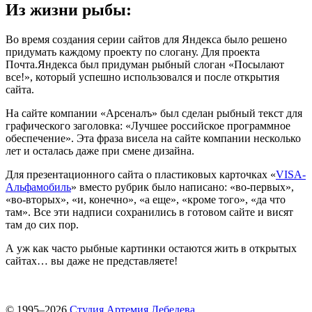
Из жизни рыбы:
Во время создания серии сайтов для Яндекса было решено
придумать каждому проекту по слогану. Для проекта
Почта.Яндекса был придуман рыбный слоган «Посылают
все!», который успешно использовался и после открытия
сайта.
На сайте компании «Арсеналъ» был сделан рыбный текст для
графического заголовка: «Лучшее российское программное
обеспечение». Эта фраза висела на сайте компании несколько
лет и осталась даже при смене дизайна.
Для презентационного сайта о пластиковых карточках «
VISA-
Альфамобиль
» вместо рубрик было написано: «во-первых»,
«во-вторых», «и, конечно», «а еще», «кроме того», «да что
там». Все эти надписи сохранились в готовом сайте и висят
там до сих пор.
А уж как часто рыбные картинки остаются жить в открытых
сайтах… вы даже не представляете!
© 1995–2026
Студия Артемия Лебедева