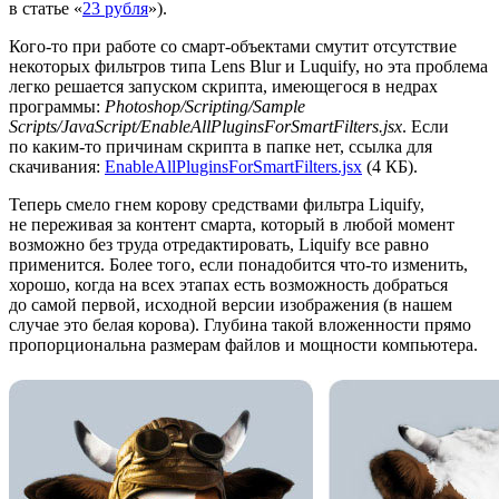
в статье «
23 рубля
»).
Кого-то при работе со смарт-объектами смутит отсутствие
некоторых фильтров типа Lens Blur и Luquify, но эта проблема
легко решается запуском скрипта, имеющегося в недрах
программы:
Photoshop/Scripting/Sample
Scripts/JavaScript/EnableAllPluginsForSmartFilters.jsx
. Если
по каким-то причинам скрипта в папке нет, ссылка для
скачивания:
EnableAllPluginsForSmartFilters.jsx
(4 КБ).
Теперь смело гнем корову средствами фильтра Liquify,
не переживая за контент смарта, который в любой момент
возможно без труда отредактировать, Liquify все равно
применится. Более того, если понадобится что-то изменить,
хорошо, когда на всех этапах есть возможность добраться
до самой первой, исходной версии изображения (в нашем
случае это белая корова). Глубина такой вложенности прямо
пропорциональна размерам файлов и мощности компьютера.