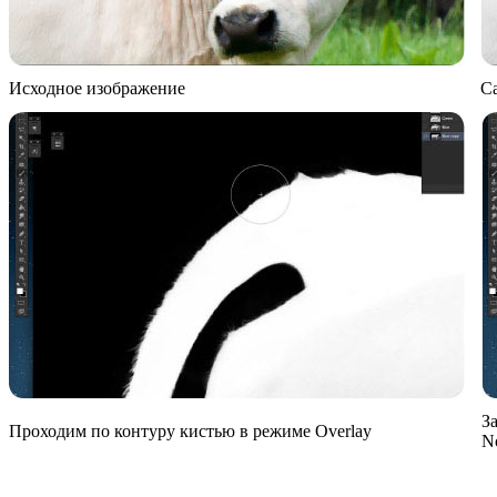
Исходное изображение
С
З
Проходим по контуру кистью в режиме Overlay
N