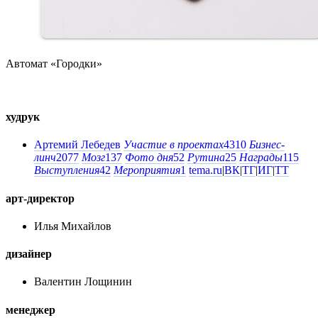
Автомат «Городки»
худрук
Артемий Лебедев
Участие в проектах
4310
Бизнес-
линч
2077
Мозг
137
Фото дня
52
Рутина
25
Награды
115
Выступления
42
Мероприятия
1
tema.ru
|
ВК
|
ТГ
|
ИГ
|
ТТ
арт-директор
Илья Михайлов
дизайнер
Валентин Лощинин
менеджер