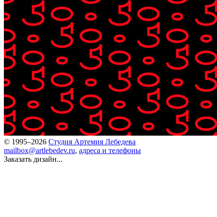
© 1995–2026
Студия Артемия Лебедева
mailbox@artlebedev.ru
,
адреса и телефоны
Заказать дизайн...