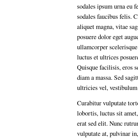
sodales
ipsum
urna
eu
f
sodales
faucibus
felis.
C
aliquet
magna,
vitae
sag
posuere
dolor
eget
augu
ullamcorper
scelerisque
luctus
et
ultrices
posuer
Quisque
facilisis,
eros
s
diam
a
massa.
Sed
sagit
ultricies
vel,
vestibulum
Curabitur
vulputate
tort
lobortis,
luctus
sit
amet,
erat
sed
elit.
Nunc
rutr
vulputate
at,
pulvinar
in