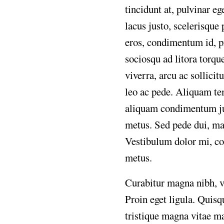
tincidunt
at,
pulvinar
ege
lacus
justo,
scelerisque
eros,
condimentum
id,
p
sociosqu
ad
litora
torqu
viverra,
arcu
ac
sollicit
leo
ac
pede.
Aliquam
te
aliquam
condimentum
j
metus.
Sed
pede
dui,
ma
Vestibulum
dolor
mi,
co
metus.
Curabitur
magna
nibh,
v
Proin
eget
ligula.
Quisq
tristique
magna
vitae
ma