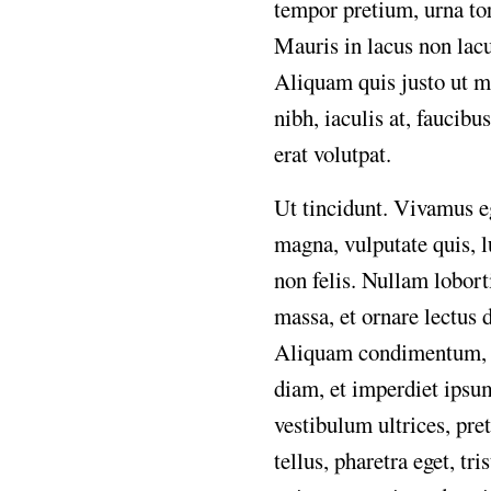
tempor
pretium,
urna
to
Mauris
in
lacus
non
lac
Aliquam
quis
justo
ut
m
nibh,
iaculis
at,
faucibus
erat
volutpat.
Ut
tincidunt.
Vivamus
e
magna,
vulputate
quis,
l
non
felis.
Nullam
lobort
massa,
et
ornare
lectus
Aliquam
condimentum,
diam,
et
imperdiet
ipsu
vestibulum
ultrices,
pre
tellus,
pharetra
eget,
tri