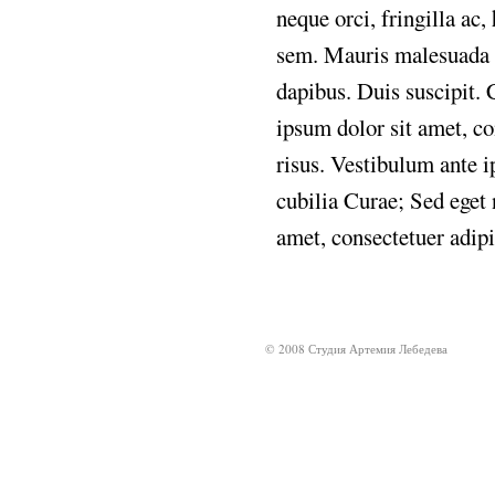
neque
orci,
fringilla
ac,
sem.
Mauris
malesuada
dapibus.
Duis
suscipit.
ipsum
dolor
sit
amet,
co
risus.
Vestibulum
ante
i
cubilia
Curae;
Sed
eget
amet,
consectetuer
adip
© 2008 Студия Артемия Лебедева