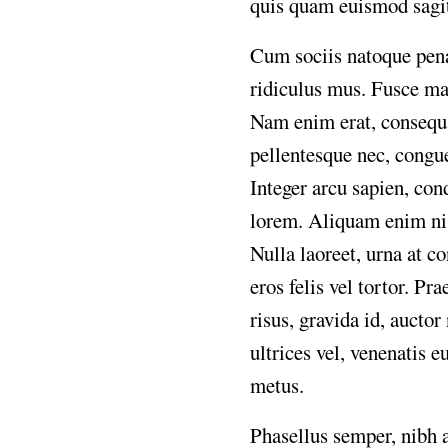
quis
quam
euismod
sagi
Cum
sociis
natoque
pen
ridiculus
mus.
Fusce
ma
Nam
enim
erat,
consequ
pellentesque
nec,
congu
Integer
arcu
sapien,
con
lorem.
Aliquam
enim
ni
Nulla
laoreet,
urna
at
co
eros
felis
vel
tortor.
Pra
risus,
gravida
id,
auctor
ultrices
vel,
venenatis
eu
metus.
Phasellus
semper,
nibh