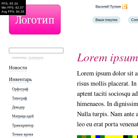
FPS: 85.34
Наш телефон
Василий Пупкин
Min FPS: 82.07
Avg FPS: 84.26
Ваши покупки
Соо
Lorem
ipsum
например,
гравицапа
Новости
Lorem
ipsum
dolor
sit
a
Инвентарь
risus
mollis
placerat.
In
Орфограф
aptent
taciti
sociosqu
ad
Типограф
himenaeos.
In
dignissi
Декодер
Nulla
turpis.
Nam
ante
Матрица идей
leo
eu
erat
porta
venenat
Транскриптор
Точное время