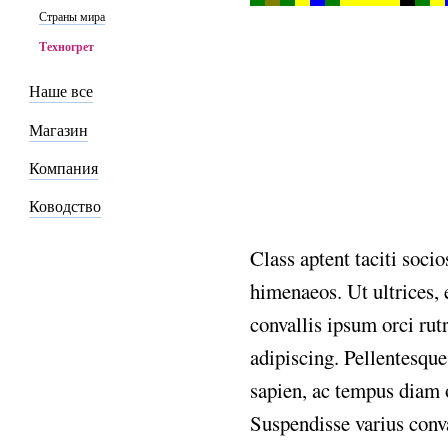
Страны мира
Техногрет
Наше все
Магазин
Компания
Ководство
Class
aptent
taciti
socio
himenaeos.
Ut
ultrices,
convallis
ipsum
orci
rut
adipiscing.
Pellentesque
sapien,
ac
tempus
diam
Suspendisse
varius
conv