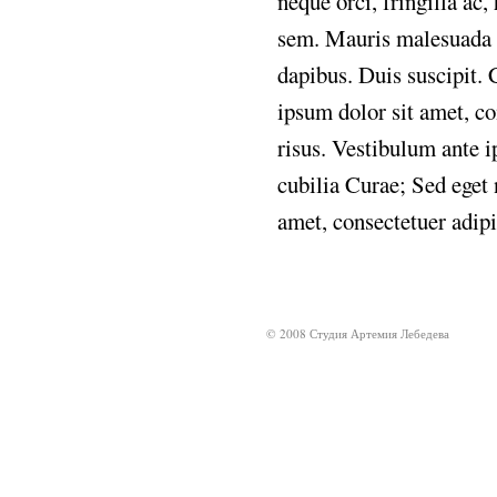
neque
orci,
fringilla
ac,
sem.
Mauris
malesuada
dapibus.
Duis
suscipit.
ipsum
dolor
sit
amet,
co
risus.
Vestibulum
ante
i
cubilia
Curae;
Sed
eget
amet,
consectetuer
adip
© 2008 Студия Артемия Лебедева