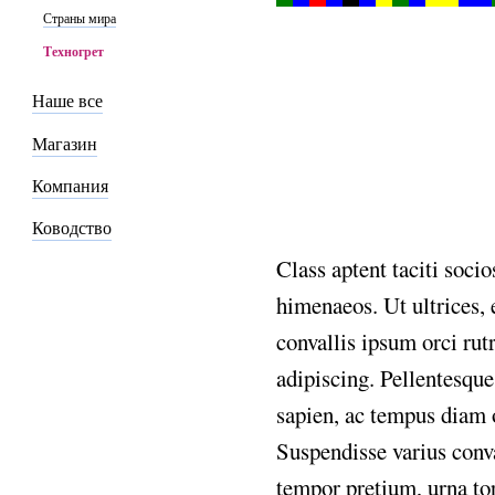
Страны мира
Техногрет
Наше все
Магазин
Компания
Ководство
Class
aptent
taciti
socio
himenaeos.
Ut
ultrices,
convallis
ipsum
orci
rut
adipiscing.
Pellentesque
sapien,
ac
tempus
diam
Suspendisse
varius
conv
tempor
pretium,
urna
to