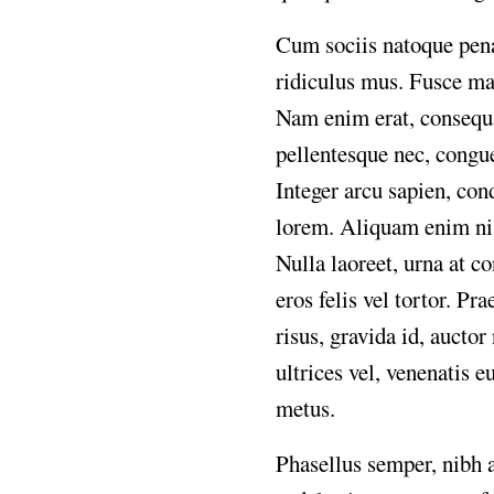
Cum
sociis
natoque
pen
ridiculus
mus.
Fusce
ma
Nam
enim
erat,
consequ
pellentesque
nec,
congu
Integer
arcu
sapien,
con
lorem.
Aliquam
enim
ni
Nulla
laoreet,
urna
at
co
eros
felis
vel
tortor.
Pra
risus,
gravida
id,
auctor
ultrices
vel,
venenatis
eu
metus.
Phasellus
semper,
nibh