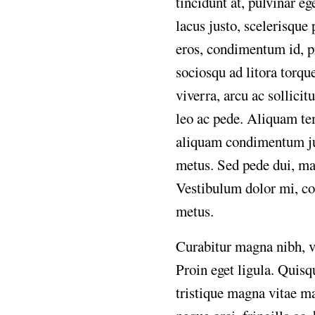
tincidunt
at,
pulvinar
ege
lacus
justo,
scelerisque
eros,
condimentum
id,
p
sociosqu
ad
litora
torqu
viverra,
arcu
ac
sollicit
leo
ac
pede.
Aliquam
te
aliquam
condimentum
j
metus.
Sed
pede
dui,
ma
Vestibulum
dolor
mi,
co
metus.
Curabitur
magna
nibh,
v
Proin
eget
ligula.
Quisq
tristique
magna
vitae
ma