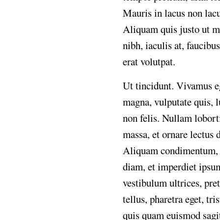
Mauris
in
lacus
non
lac
Aliquam
quis
justo
ut
m
nibh,
iaculis
at,
faucibus
erat
volutpat.
Ut
tincidunt.
Vivamus
e
magna,
vulputate
quis,
l
non
felis.
Nullam
lobort
massa,
et
ornare
lectus
Aliquam
condimentum,
diam,
et
imperdiet
ipsu
vestibulum
ultrices,
pre
tellus,
pharetra
eget,
tri
quis
quam
euismod
sagi