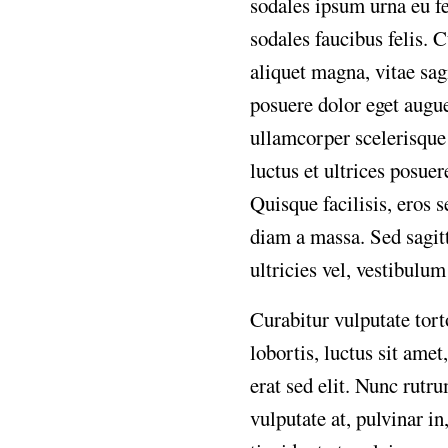
sodales
ipsum
urna
eu
f
sodales
faucibus
felis.
C
aliquet
magna,
vitae
sag
posuere
dolor
eget
augu
ullamcorper
scelerisque
luctus
et
ultrices
posuer
Quisque
facilisis,
eros
s
diam
a
massa.
Sed
sagit
ultricies
vel,
vestibulum
Curabitur
vulputate
tort
lobortis,
luctus
sit
amet,
erat
sed
elit.
Nunc
rutr
vulputate
at,
pulvinar
in