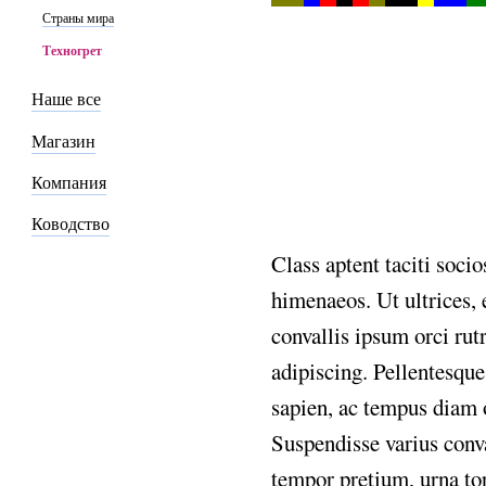
Страны мира
Техногрет
Наше все
Магазин
Компания
Ководство
Class aptent taciti socio
himenaeos. Ut ultrices, e
convallis ipsum orci rut
adipiscing. Pellentesque
sapien, ac tempus diam o
Suspendisse varius conva
tempor pretium, urna tort