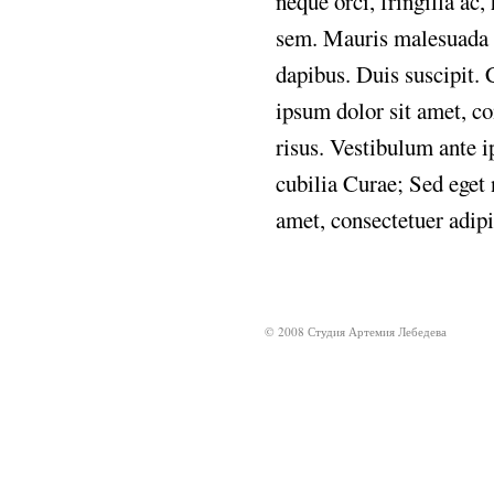
neque orci, fringilla ac,
sem. Mauris malesuada l
dapibus. Duis suscipit. C
ipsum dolor sit amet, c
risus. Vestibulum ante i
cubilia Curae; Sed eget 
amet, consectetuer adipi
© 2008 Студия Артемия Лебедева