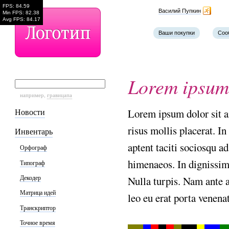
FPS: 84.59
Наш телефон
Василий Пупкин
Min FPS: 82.38
Avg FPS: 84.17
Ваши покупки
Соо
Lorem ipsum 
например,
гравицапа
Новости
Lorem ipsum dolor sit am
risus mollis placerat. I
Инвентарь
aptent taciti sociosqu ad
Орфограф
himenaeos. In dignissim 
Типограф
Декодер
Nulla turpis. Nam ante a
Матрица идей
leo eu erat porta venenat
Транскриптор
Точное время