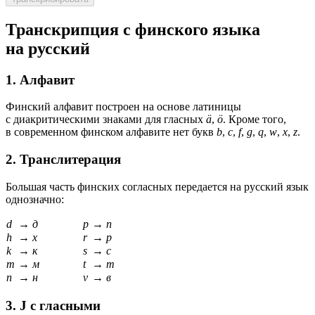
Транскрипция с финского языка
на русский
1. Алфавит
Финский алфавит построен на основе латиницы
с диакритическими знаками для гласных
ä
,
ö
. Кроме того,
в современном финском алфавите нет букв
b
,
c
,
f
,
g
,
q
,
w
,
x
,
z
.
2. Транслитерация
Большая часть финских согласных передается на русский язык
однозначно:
d
→
д
p
→
п
h
→
х
r
→
р
k
→
к
s
→
с
m
→
м
t
→
т
n
→
н
v
→
в
3. J с гласными