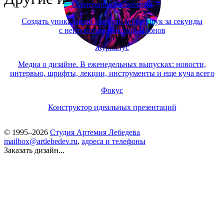
Сгенерировать логотип
Создать уникальный логотип и брендбук за секунды
с нейросетью Николай Иронов
Журналус
Медиа о дизайне. В еженедельных выпусках: новости,
интервью, шрифты, лекции, инструменты и еще куча всего
Фокус
Конструктор идеальных презентаций
© 1995–2026
Студия Артемия Лебедева
mailbox@artlebedev.ru
,
адреса и телефоны
Заказать дизайн...