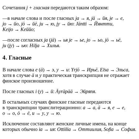
Сочетания
j + гласная
передаются таким образом:
—
в начале слова и после гласных
ja
→
я
,
jä
→
йя
,
je
→
е
,
jo
→
йо
,
jö
→
йё
,
ju
→
ю
,
jy
→
йю
:
Jäntti
→
Йянтти
,
Keijo
→
Кеййо
;
—
после согласных
ja
(
jä
) →
ья
je
→
ье
,
jo
→
ьо
,
jö
→
ьё
,
ju
(
jy
) →
ью
:
Hilja
→
Хилья
.
4. Гласные
В начале слова
e
(
ä
) →
э
,
y
→
и
:
Yrjö
→
Ирьё
,
Elsa
→
Эльса
,
хотя в случае
ä
и
y
практическая транскрипция не отражает
финское произношение.
После гласных
i
(
y
) →
й
:
Äyräpää
→
Эйряпя
.
В остальных случаях финские гласные передаются
в транскрипции транслитерационно:
a
→
а
,
ä
→
я
,
e
→
е
,
o
→
о
,
ö
→
ё
,
u
→
у
,
y
→
ю
.
Исключение составляют женские личные имена, на конце
которых обычно
ia
→
ия
:
Ottiilia
→
Оттиилия
,
Sofia
→
София
.