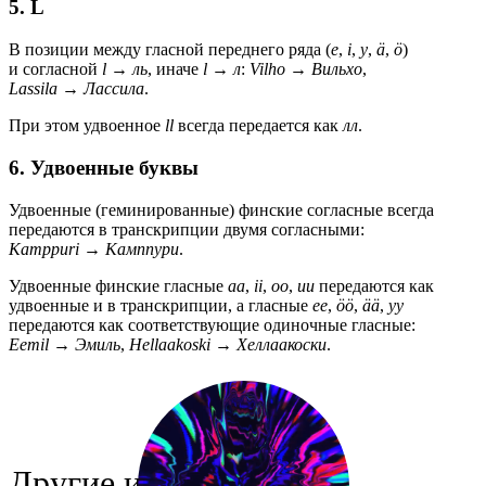
5. L
В позиции между гласной переднего ряда (
e
,
i
,
y
,
ä
,
ö
)
и согласной
l
→
ль
, иначе
l
→
л
:
Vilho
→
Вильхо
,
Lassila
→
Лассила
.
При этом удвоенное
ll
всегда передается как
лл
.
6. Удвоенные буквы
Удвоенные (геминированные) финские согласные всегда
передаются в транскрипции двумя согласными:
Kamppuri
→
Камппури
.
Удвоенные финские гласные
aa
,
ii
,
oo
,
uu
передаются как
удвоенные и в транскрипции, а гласные
ee
,
öö
,
ää
,
yy
передаются как соответствующие одиночные гласные:
Eemil
→
Эмиль
,
Hellaakoski
→
Хеллаакоски
.
Другие инструменты