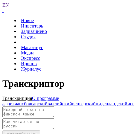
EN
Новое
Инвентарь
Задизайнено
Студия
Магазинус
Медиа
Экспресс
Иронов
Журналус
Транскриптор
Транскрипция
О программе
африкаанс
болгарский
валлийский
венгерский
нидерландский
ис
Транскрибировать