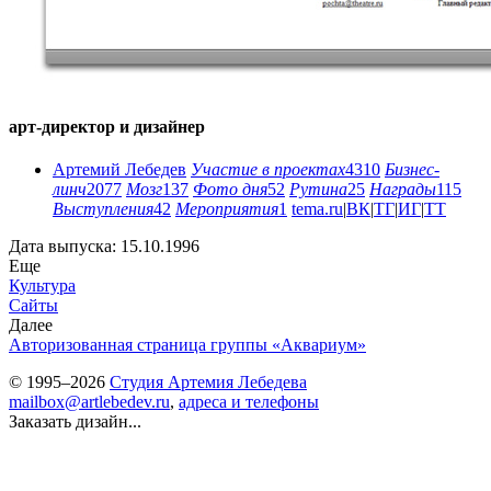
арт-директор и дизайнер
Артемий Лебедев
Участие в проектах
4310
Бизнес-
линч
2077
Мозг
137
Фото дня
52
Рутина
25
Награды
115
Выступления
42
Мероприятия
1
tema.ru
|
ВК
|
ТГ
|
ИГ
|
ТТ
Дата выпуска: 15.10.1996
Еще
Культура
Сайты
Далее
Авторизованная страница группы «Аквариум»
© 1995–2026
Студия Артемия Лебедева
mailbox@artlebedev.ru
,
адреса и телефоны
Заказать дизайн...