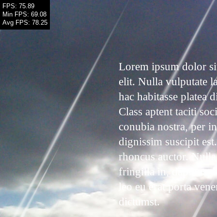
FPS: 67.48
Min FPS: 61.16
Avg FPS: 77.45
Lorem ipsum dolor sit
elit. Nulla vulputate l
hac habitasse platea 
Class aptent taciti so
conubia nostra, per i
dignissim suscipit est
rhoncus auctor. Nulla
fringilla in, dapibus 
leo eu erat porta vene
dictumst.