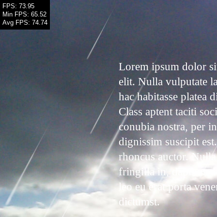
FPS: 75.35
Min FPS: 65.52
Avg FPS: 74.92
Lorem ipsum dolor sit
elit. Nulla vulputate l
hac habitasse platea 
Class aptent taciti so
conubia nostra, per i
dignissim suscipit est
rhoncus auctor. Nulla
fringilla in, dapibus 
leo eu erat porta vene
dictumst.