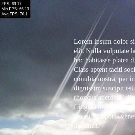
FPS: 75.06
Min FPS: 66.13
Avg FPS: 75.76
Lorem ipsum dolor sit
elit. Nulla vulputate l
hac habitasse platea 
Class aptent taciti so
conubia nostra, per i
dignissim suscipit est
rhoncus auctor. Nulla
fringilla in, dapibus 
leo eu erat porta vene
dictumst.