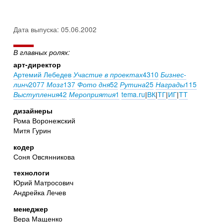
Дата выпуска: 05.06.2002
В главных ролях:
арт-директор
Артемий Лебедев
4310
Участие в проектах
Бизнес-
2077
137
52
25
115
линч
Мозг
Фото дня
Рутина
Награды
42
1
tema.ru
|
ВК
|
ТГ
|
ИГ
|
ТТ
Выступления
Мероприятия
дизайнеры
Рома Воронежский
Митя Гурин
кодер
Соня Овсянникова
технологи
Юрий Матросович
Андрейка Лечев
менеджер
Вера Мащенко