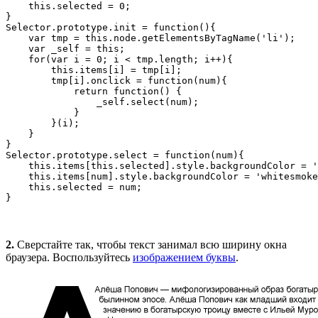
    this.selected = 0;
}
Selector.prototype.init = function(){
    var tmp = this.node.getElementsByTagName('li');
    var _self = this;
for(var i = 0; i < tmp.length; i++){
        this.items[i] = tmp[i];
        tmp[i].onclick = function(num){
            return function() {
                _self.select(num);
            }
        }(i);
    }
}
Selector.prototype.select = function(num){
    this.items[this.selected].style.backgroundColor = '
    this.items[num].style.backgroundColor = 'whitesmoke
    this.selected = num;
}
2.
Сверстайте так, чтобы текст занимал всю ширину окна
браузера. Воспользуйтесь
изображением буквы
.