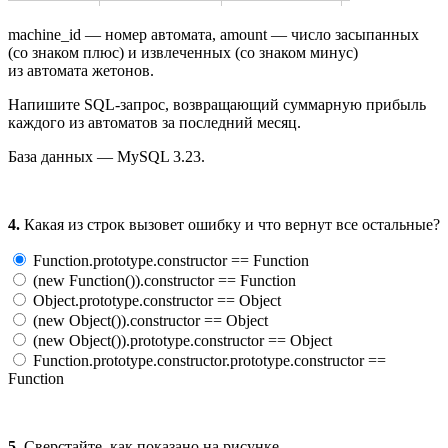
machine_id — номер автомата, amount — число засыпанных
(со знаком плюс) и извлеченных (со знаком минус)
из автомата жетонов.
Напишите SQL-запрос, возвращающий суммарную прибыль
каждого из автоматов за последний месяц.
База данных — MySQL 3.23.
4.
Какая из строк вызовет ошибку и что вернут все остальные?
Function.prototype.constructor == Function
(new Function()).constructor == Function
Object.prototype.constructor == Object
(new Object()).constructor == Object
(new Object()).prototype.constructor == Object
Function.prototype.constructor.prototype.constructor ==
Function
5.
Сверстайте, как показано на рисунке.