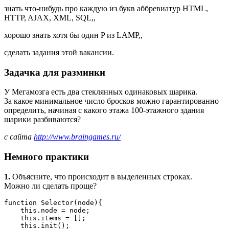
знать что-нибудь про каждую из букв аббревиатур HTML,
HTTP, AJAX, XML, SQL
,
,
хорошо знать хотя бы один P из LAMP
,
,
сделать задания этой вакансии.
Задачка для разминки
У Мегамозга есть два стеклянных одинаковых шарика.
За какое минимальное число бросков можно гарантированно
определить, начиная с какого этажа 100-этажного здания
шарики разбиваются?
с сайта
http://www.braingames.ru/
Немного практики
1.
Объясните, что происходит в выделенных строках.
Можно ли сделать проще?
function Selector(node){
    this.node = node;
    this.items = [];
    this.init();